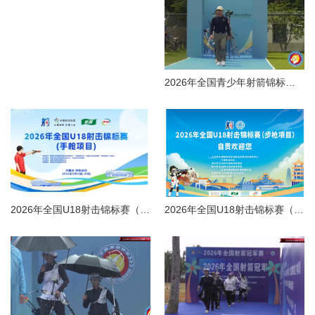
2026年全国青少年射箭锦标赛赛事回顾
2026年全国U18射击锦标赛（手枪项目）赛事回顾
2026年全国U18射击锦标赛（步枪项目）赛事回顾