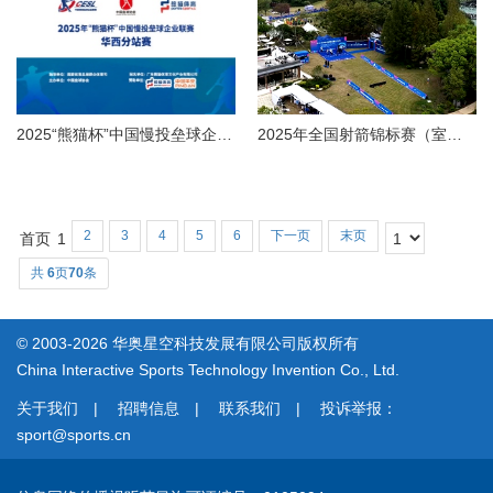
2025“熊猫杯”中国慢投垒球企业联赛华西分区赛赛事回顾
2025年全国射箭锦标赛（室外）赛事回顾
2
3
4
5
6
下一页
末页
首页
1
共
6
页
70
条
© 2003-2026 华奥星空科技发展有限公司版权所有
China Interactive Sports Technology Invention Co., Ltd.
关于我们
|
招聘信息
|
联系我们
|
投诉举报：
sport@sports.cn