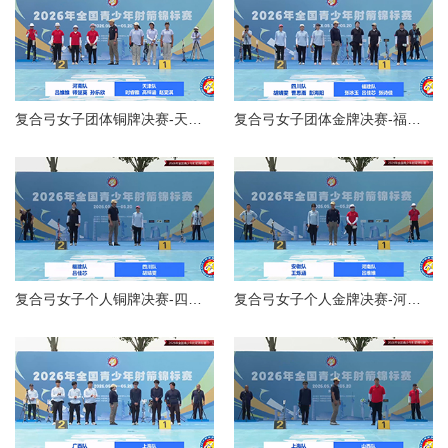
复合弓女子团体铜牌决赛-天津队VS河南队
复合弓女子团体金牌决赛-福建队VS四川队
复合弓女子个人铜牌决赛-四川胡婧雯VS福建吕佳芯
复合弓女子个人金牌决赛-河南吕维维VS安徽王烁涵